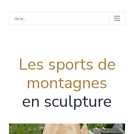
Skip
to
Go to...
content
Les sports de
montagnes
en sculpture